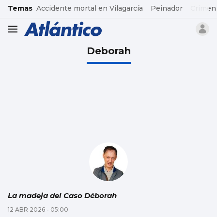
common.go-to-content
Temas
Accidente mortal en Vilagarcía
Peinador
Crimen
header.menu.open
Deborah
La madeja del Caso Déborah
12 ABR 2026 - 05:00