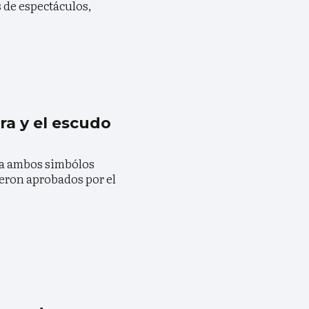
s de espectáculos,
era y el escudo
ma ambos simbólos
ueron aprobados por el