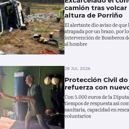
Excarcelado el co
camión tras volcar 
altura de Porriño
El alertante dio aviso de qu
atrapada por un brazo, por lo
intervención de Bomberos de
al hombre
28 JUL 2026
Protección Civil do
refuerza con nuevo
Con 5.000 euros de la Diputa
tiempos de respuesta así co
sanitaria, capacidad en resca
voluntarios