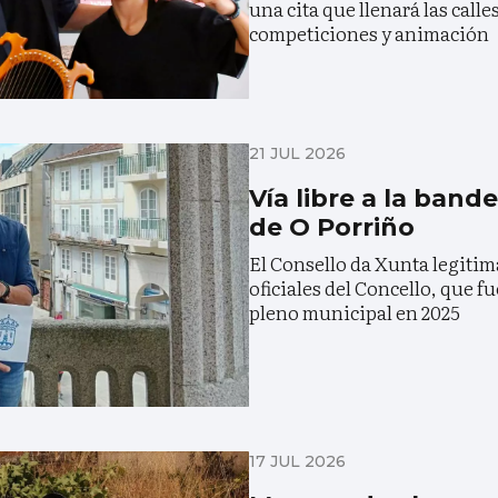
una cita que llenará las calle
competiciones y animación
21 JUL 2026
Vía libre a la band
de O Porriño
El Consello da Xunta legiti
oficiales del Concello, que f
pleno municipal en 2025
17 JUL 2026