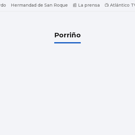
rdo
Hermandad de San Roque
📰 La prensa
📺 Atlántico T
Porriño