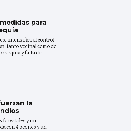
a medidas para
equía
s, intensifica el control
ón, tanto vecinal como de
or sequía y falta de
fuerzan la
endios
 forestales y un
da con 4 peones y un