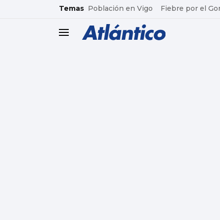
common.go-to-content
Temas
Población en Vigo
Fiebre por el Go
header.menu.open