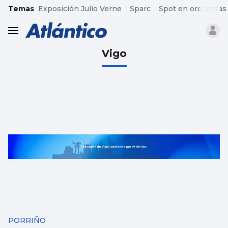
common.go-to-content
Temas
Exposición Julio Verne
Sparc
Spot en orquestas
header.menu.open
Vigo
PORRIÑO