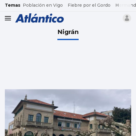
common.go-to-content
Temas
Población en Vigo
Fiebre por el Gordo
Hermand
header.menu.open
Nigrán