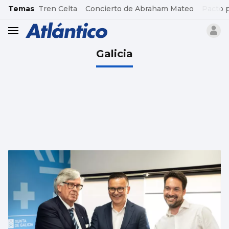
common.go-to-content
Temas
Tren Celta
Concierto de Abraham Mateo
Pacto 
header.menu.open
Galicia