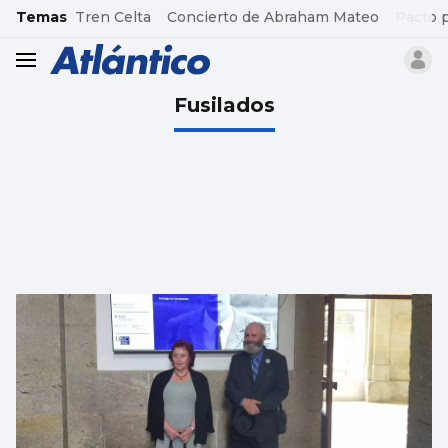
common.go-to-content
Temas
Tren Celta
Concierto de Abraham Mateo
Pacto 
header.menu.open
Fusilados