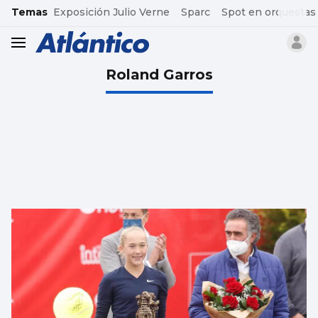
common.go-to-content
Temas
Exposición Julio Verne
Sparc
Spot en orquestas
header.menu.open
Roland Garros