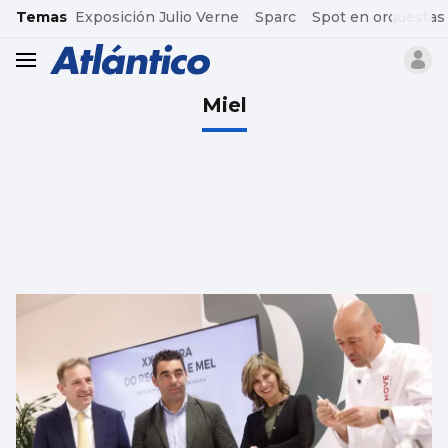
common.go-to-content
Temas
Exposición Julio Verne
Sparc
Spot en orquestas
header.menu.open
Miel