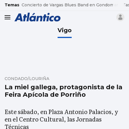
common.go-to-content
Temas
Concierto de Vargas Blues Band en Gondomar
Ta
header.menu.open
Vigo
CONDADO/LOURIÑA
La miel gallega, protagonista de la
Feira Apícola de Porriño
Este sábado, en Plaza Antonio Palacios, y
en el Centro Cultural, las Jornadas
Técnicas