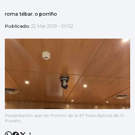
roma tébar. o porriño
Publicado:
22 Mar 2019 - 00:52
Presentación ayer en Porriño de la 31ª Feira Apícola de O
Porriño.