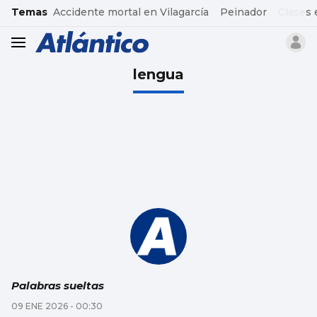
common.go-to-content
Temas
Accidente mortal en Vilagarcía
Peinador
Clases 
header.menu.open
lengua
Palabras sueltas
09 ENE 2026 - 00:30