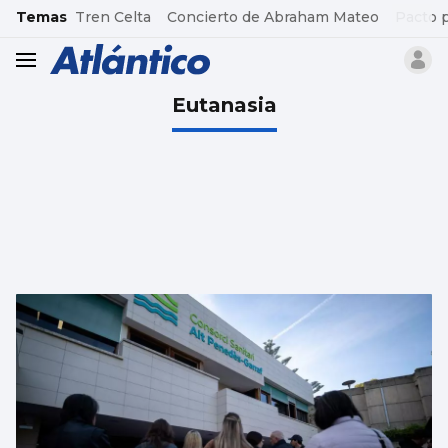
common.go-to-content
Temas
Tren Celta
Concierto de Abraham Mateo
Pacto 
header.menu.open
Eutanasia