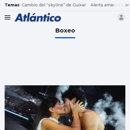
common.go-to-content
Temas
Cambio del “skyline” de Guixar
Alerta amarilla por
header.menu.open
Boxeo