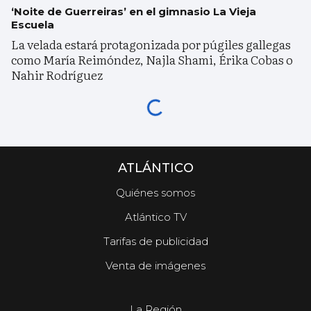
‘Noite de Guerreiras’ en el gimnasio La Vieja
Escuela
La velada estará protagonizada por púgiles gallegas
como María Reimóndez, Najla Shami, Érika Cobas o
Nahir Rodríguez
ATLÁNTICO
Quiénes somos
Atlántico TV
Tarifas de publicidad
Venta de imágenes
La Región