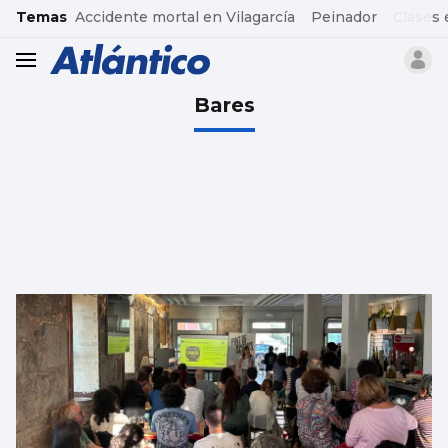
common.go-to-content
Temas
Accidente mortal en Vilagarcía
Peinador
Clases 
header.menu.open
Bares