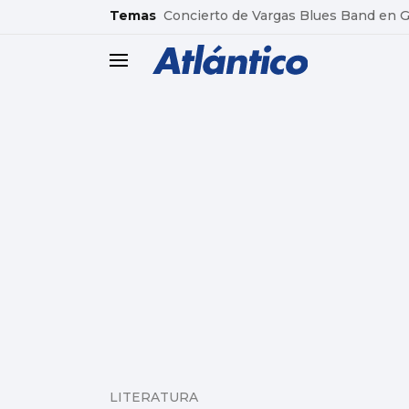
common.go-to-content
Temas
Concierto de Vargas Blues Band en
header.menu.open
LITERATURA