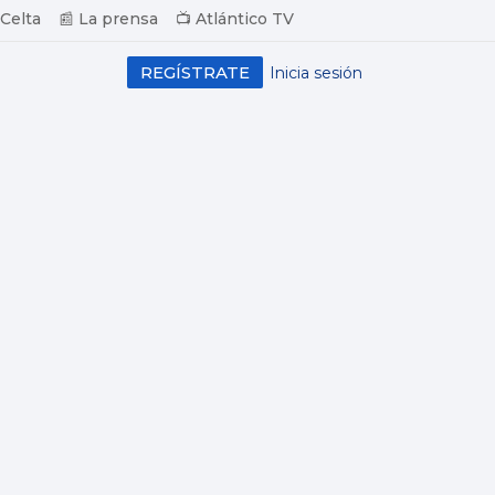
 Celta
📰 La prensa
📺 Atlántico TV
REGÍSTRATE
Inicia sesión