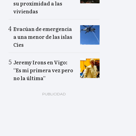
su proximidad a las
viviendas
Evacúan de emergencia
a una menor de las islas
Cíes
Jeremy Irons en Vigo:
“Es mi primera vez pero
no la última”