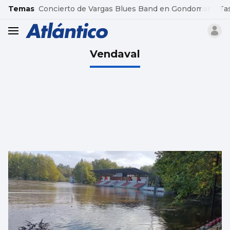
common.go-to-content
Temas
Concierto de Vargas Blues Band en Gondomar
Ta
header.menu.open
Vendaval