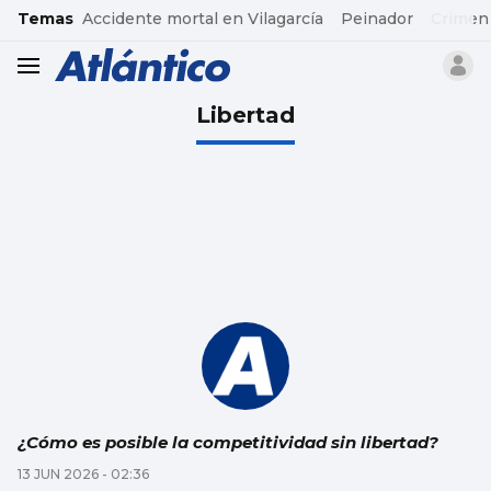
common.go-to-content
Temas
Accidente mortal en Vilagarcía
Peinador
Crimen
header.menu.open
Libertad
¿Cómo es posible la competitividad sin libertad?
13 JUN 2026 - 02:36