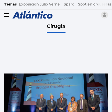
common.go-to-content
Temas
Exposición Julio Verne
Sparc
Spot en orquestas
header.menu.open
Cirugia