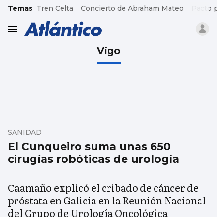
common.go-to-content
Temas
Tren Celta
Concierto de Abraham Mateo
Pacto 
header.menu.open
Vigo
SANIDAD
El Cunqueiro suma unas 650
cirugías robóticas de urología
Caamaño explicó el cribado de cáncer de
próstata en Galicia en la Reunión Nacional
del Grupo de Urología Oncológica