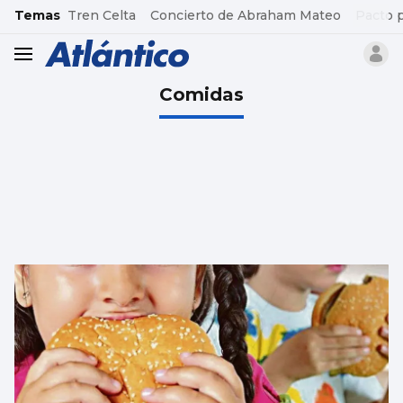
common.go-to-content
Temas
Tren Celta
Concierto de Abraham Mateo
Pacto 
header.menu.open
Comidas