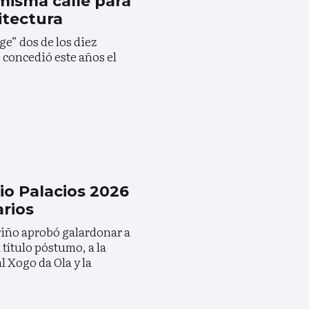
misma calle para
itectura
e” dos de los diez
 concedió este años el
io Palacios 2026
arios
riño aprobó galardonar a
 título póstumo, a la
l Xogo da Ola y la