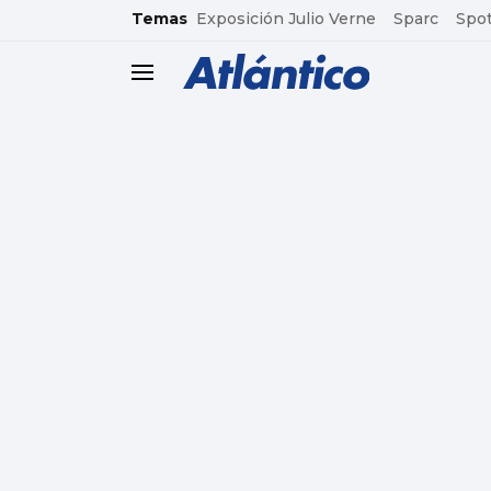
common.go-to-content
Temas
Exposición Julio Verne
Sparc
Spot
header.menu.open