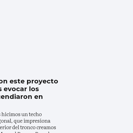
on este proyecto
evocar los
cendiaron en
es hicimos un techo
gonal, que impresiona
terior del tronco creamos