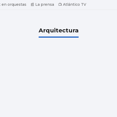
 en orquestas
📰 La prensa
📺 Atlántico TV
Arquitectura