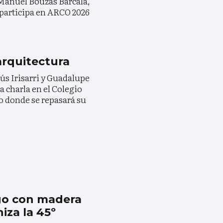
 Manuel Bouzas Barcala,
participa en ARCO 2026
arquitectura
ús Irisarri y Guadalupe
 charla en el Colegio
go donde se repasará su
go con madera
za la 45º