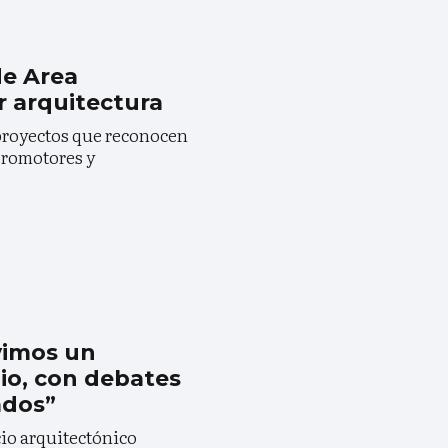
de Area
r arquitectura
 proyectos que reconocen
promotores y
ivimos un
o, con debates
ados”
cio arquitectónico