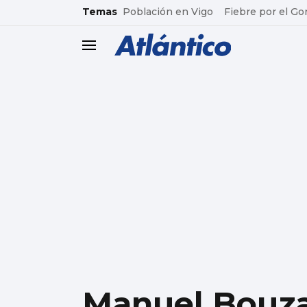
common.go-to-content
Temas
Población en Vigo
Fiebre por el Go
header.menu.open
Manuel Bouza