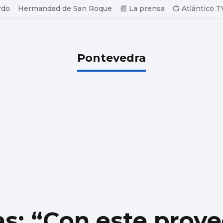
rdo
Hermandad de San Roque
📰 La prensa
📺 Atlántico T
Pontevedra
s: “Con este proye