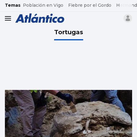
common.go-to-content
Temas
Población en Vigo
Fiebre por el Gordo
Hermand
header.menu.open
Tortugas