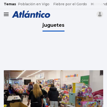
common.go-to-content
Temas
Población en Vigo
Fiebre por el Gordo
Hermand
header.menu.open
juguetes