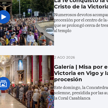
La fe conquistó la 
Cristo de la Victori
Numerosos devotos acompañ
procesión por el centro de la
que se prolongó cerca de tre
al templo
2 AGO 2026
Galería | Misa por e
Victoria en Vigo y 
procesión
Este domingo, la Concatedral
solemne, presidida por las a
la Coral Casablanca