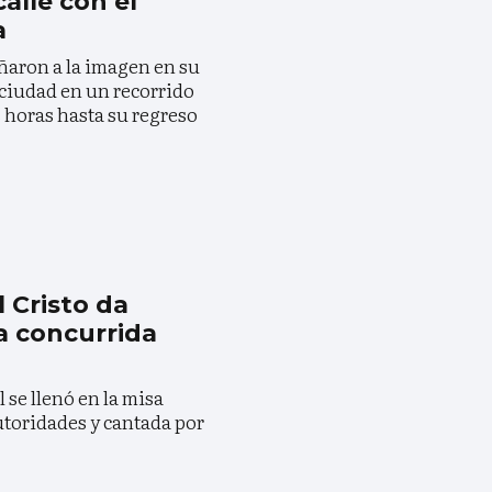
calle con el
a
aron a la imagen en su
 ciudad en un recorrido
s horas hasta su regreso
l Cristo da
la concurrida
 se llenó en la misa
utoridades y cantada por