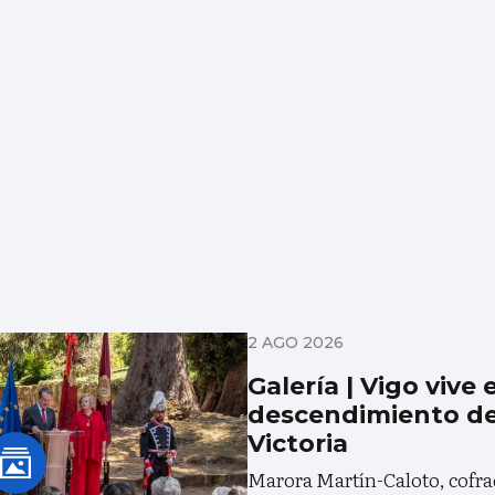
2 AGO 2026
Galería | Vigo vive 
descendimiento del
Victoria
Marora Martín-Caloto, cofrad