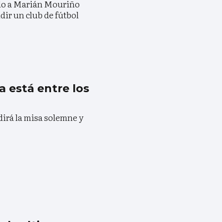
ado a Marián Mouriño
dir un club de fútbol
a está entre los
idirá la misa solemne y