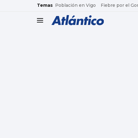
common.go-to-content
Temas
Población en Vigo
Fiebre por el Go
header.menu.open