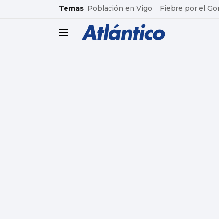
common.go-to-content
Temas
Población en Vigo
Fiebre por el Go
header.menu.open