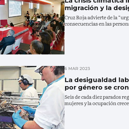
La crisis climática
migración y la des
Cruz Roja advierte de la “urg
consecuencias en las perso
6 MAR 2023
La desigualdad labo
por género se cron
Seis de cada diez parados re
mujeres y la ocupación crec