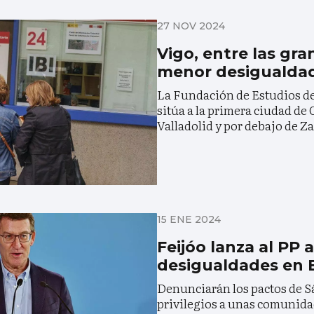
27 NOV 2024
Vigo, entre las gr
menor desigualda
La Fundación de Estudios d
sitúa a la primera ciudad de G
Valladolid y por debajo de Z
15 ENE 2024
Feijóo lanza al PP 
desigualdades en 
Denunciarán los pactos de 
privilegios a unas comunidad