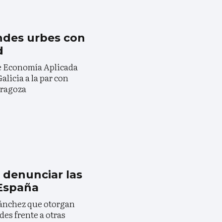
andes urbes con
d
e Economía Aplicada
alicia a la par con
aragoza
a denunciar las
España
Sánchez que otorgan
es frente a otras