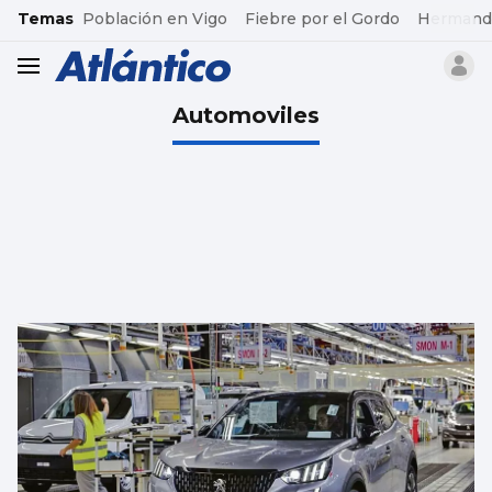
common.go-to-content
Temas
Población en Vigo
Fiebre por el Gordo
Hermand
header.menu.open
Automoviles