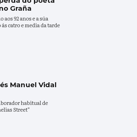
 perda do poeta
ino Graña
 aos 92 anos e a súa
ás catro e media da tarde
és Manuel Vidal
aborador habitual de
elias Street”