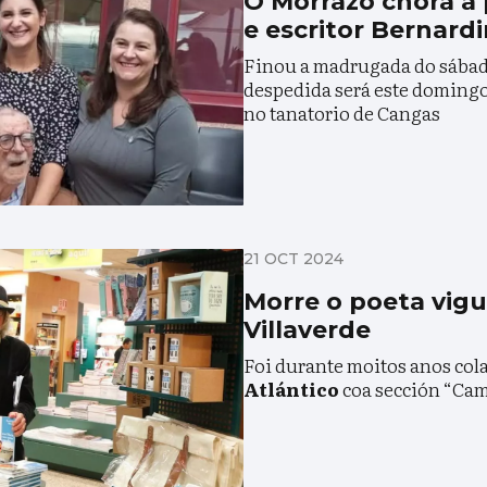
O Morrazo chora a
e escritor Bernard
Finou a madrugada do sábado
despedida será este domingo 
no tanatorio de Cangas
21 OCT 2024
Morre o poeta vigu
Villaverde
Foi durante moitos anos col
Atlántico
coa sección “Cam