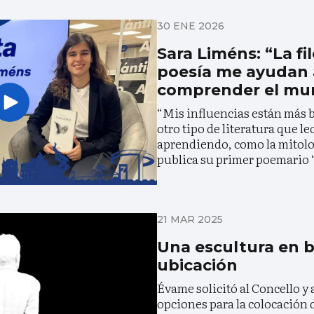
30 ENE 2026
Sara Liméns: “La fil
poesía me ayudan 
comprender el mu
“Mis influencias están más bi
otro tipo de literatura que le
aprendiendo, como la mitolog
publica su primer poemario
21 MAR 2025
Una escultura en 
ubicación
Évame solicitó al Concello y 
opciones para la colocación 