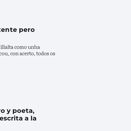
ixente pero
Villalta como unha
cou, con acerto, todos os
ro y poeta,
scrita a la