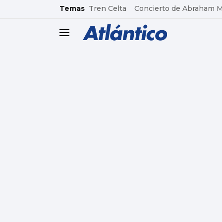
common.go-to-content
Temas
Tren Celta
Concierto de Abraham 
header.menu.open