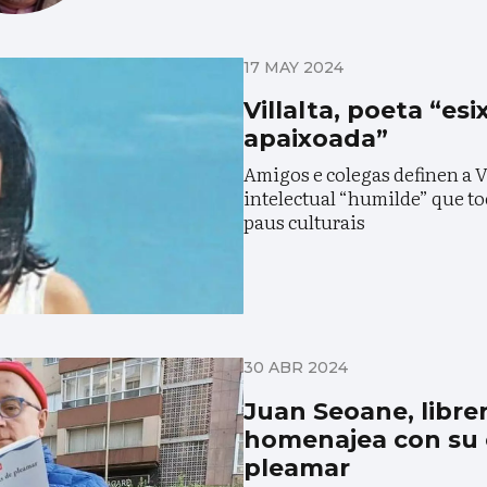
17 MAY 2024
Villalta, poeta “es
apaixoada”
Amigos e colegas definen a 
intelectual “humilde” que to
paus culturais
30 ABR 2024
Juan Seoane, libre
homenajea con su e
pleamar