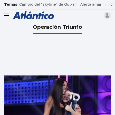
common.go-to-content
Temas
Cambio del “skyline” de Guixar
Alerta amarilla por
header.menu.open
Operación Triunfo