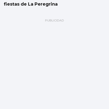
fiestas de La Peregrina
CANTEIRA CELESTE
El Celta blinda a David Sueiro hasta 2029
ante los cantos de sirena