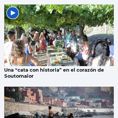
Borja Iglesias, Ana Peleteiro o Abel
Caballero, entre los favoritos de los
gallegos para compartir un viaje
Una “cata con historia” en el corazón de
Soutomaior