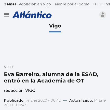
common.go-to-content
Temas
Población en Vigo
Fiebre por el Gordo
Hermand
header.menu.open
Vigo
VIGO
Eva Barreiro, alumna de la ESAD,
entró en la Academia de OT
redacción. VIGO
Publicado:
14 Ene 2020 - 00:42
—
Actualizado:
14 Ene
2020 - 00:43