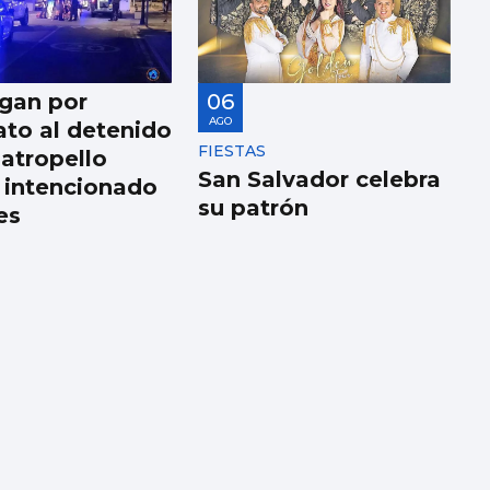
igan por
06
AGO
ato al detenido
FIESTAS
 atropello
San Salvador celebra
 intencionado
su patrón
es