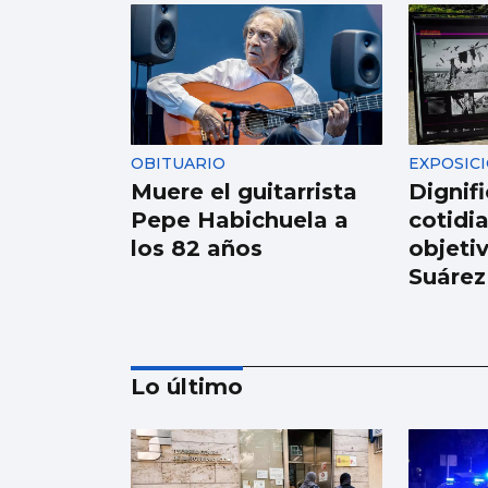
OBITUARIO
EXPOSIC
Muere el guitarrista
Dignifi
Pepe Habichuela a
cotidia
los 82 años
objeti
Suárez
Lo último
OBITUARIO