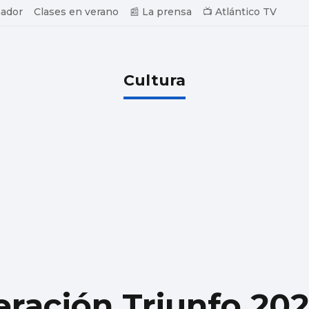
ador
Clases en verano
📰 La prensa
📺 Atlántico TV
Cultura
eración Triunfo 202