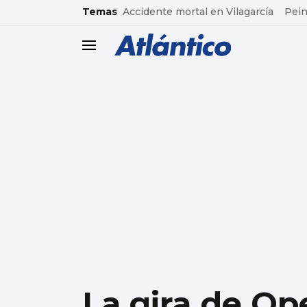
common.go-to-content
Temas
Accidente mortal en Vilagarcía
Pein
header.menu.open
La gira de Op