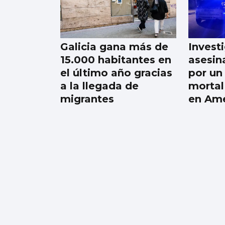
Muere el actor
Manolo Solo,
ganador de un Goya,
Galicia gana más de
Invest
a los 62 años
15.000 habitantes en
asesin
el último año gracias
por un
a la llegada de
mortal
migrantes
en Am
06
AGO
OCIO