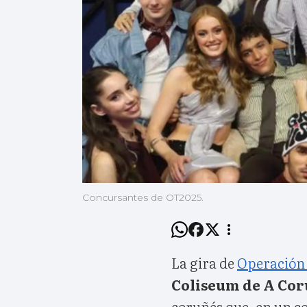
Concursantes de OT2025.
La gira de
Operación 
Coliseum de A Co
coruñés que, en un c