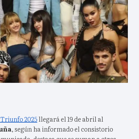
Triunfo 2025
llegará el 19 de abril al
ruña
, según ha informado el consistorio
omunicado, destaca que se suman a otros