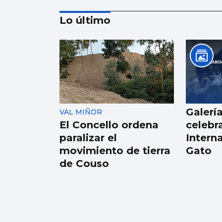
Lo último
MÚSICA
Lucas Paulano
representará a
España en Eurovisión
Galerí
VAL MIÑOR
Junior 2026
El Concello ordena
celebra
paralizar el
Intern
movimiento de tierra
Gato
de Couso