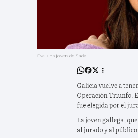
Eva, una joven de Sada
Galicia vuelve a tene
Operación Triunfo. E
fue elegida por el ju
La joven gallega, que
al jurado y al público