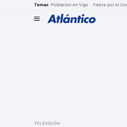
common.go-to-content
Temas
Población en Vigo
Fiebre por el Go
header.menu.open
TELEVISIÓN