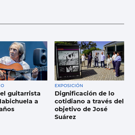
IO
EXPOSICIÓN
l guitarrista
Dignificación de lo
abichuela a
cotidiano a través del
 años
objetivo de José
Suárez