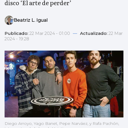
disco ‘El arte de perder’
Beatriz L. Igual
Publicado:
22 Mar 2024 - 01:00
—
Actualizado:
22 Mar
2024 - 19:28
Diego Arroyo, Yago Banet, Pepe Narváez, y Rafa Pachón,