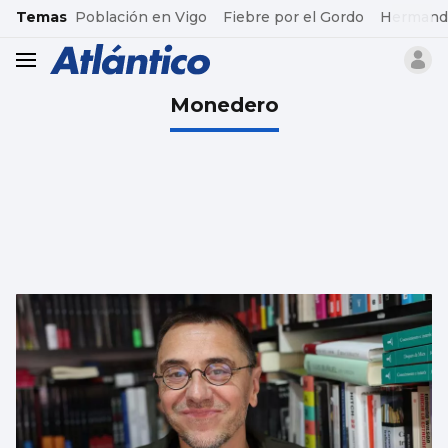
common.go-to-content
Temas
Población en Vigo
Fiebre por el Gordo
Hermand
header.menu.open
Monedero