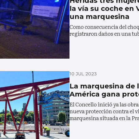
Heridas tres mujere
la vía su coche en 
una marquesina
Como consecuencia del choq
registraron daños en una tu
10 JUL 2023
La marquesina de l
América gana prot
El Concello inició ya las obra
nueva protección contra el vie
marquesina situada en la Pr