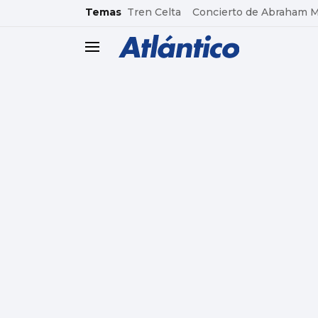
common.go-to-content
Temas
Tren Celta
Concierto de Abraham 
header.menu.open