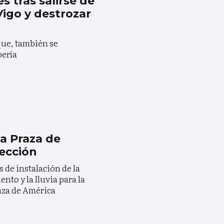
s tras salirse de
Vigo y destrozar
ue, también se
bería
a Praza de
ección
s de instalación de la
nto y la lluvia para la
aza de América