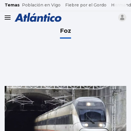
common.go-to-content
Temas
Población en Vigo
Fiebre por el Gordo
Hermand
header.menu.open
Foz