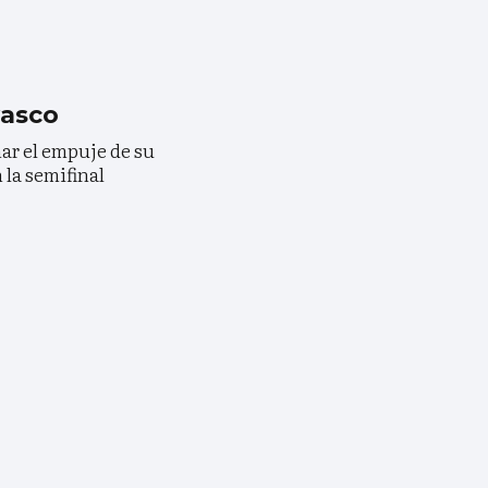
vasco
ar el empuje de su
 la semifinal