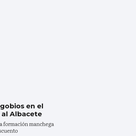
agobios en el
 al Albacete
 la formación manchega
escuento