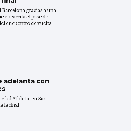
final
l Barcelona gracias a una
e encarrila el pase del
del encuentro de vuelta
e adelanta con
es
ró al Athletic en San
 la final