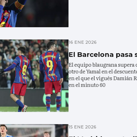
16 ENE 2026
El Barcelona pasa s
El equipo blaugrana supera c
otro de Yamal en el descuent
en el que el vigués Damián R
en el minuto 60
15 ENE 2026