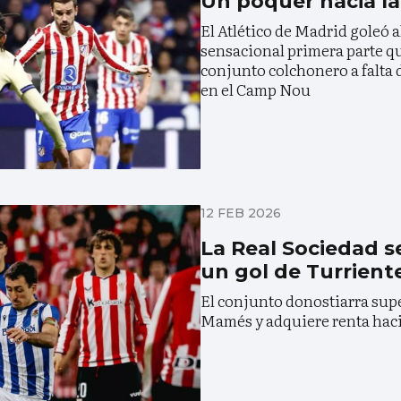
Un póquer hacia la 
El Atlético de Madrid goleó a
sensacional primera parte qu
conjunto colchonero a falta 
en el Camp Nou
12 FEB 2026
La Real Sociedad s
un gol de Turrient
El conjunto donostiarra supe
Mamés y adquiere renta hacia