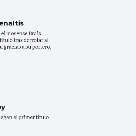
enaltis
 el mosense Brais
título tras derrotar al
a gracias a su portero,
ey
uegan el primer título