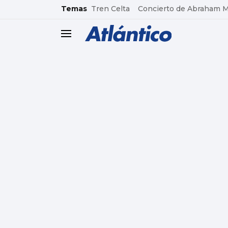
common.go-to-content
Temas
Tren Celta
Concierto de Abraham 
header.menu.open