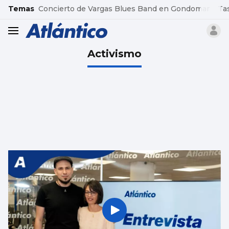
common.go-to-content
Temas
Concierto de Vargas Blues Band en Gondomar
Ta
header.menu.open
Activismo