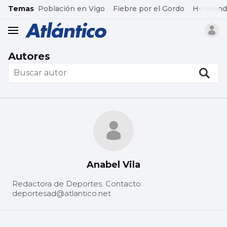
common.go-to-content
Temas
Población en Vigo
Fiebre por el Gordo
Hermand
header.menu.open
Autores
Anabel Vila
Redactora de Deportes. Contacto:
deportesad@atlantico.net