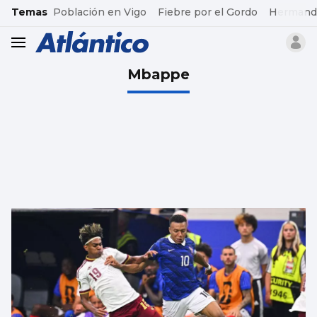
common.go-to-content
Temas
Población en Vigo
Fiebre por el Gordo
Hermand
header.menu.open
Mbappe