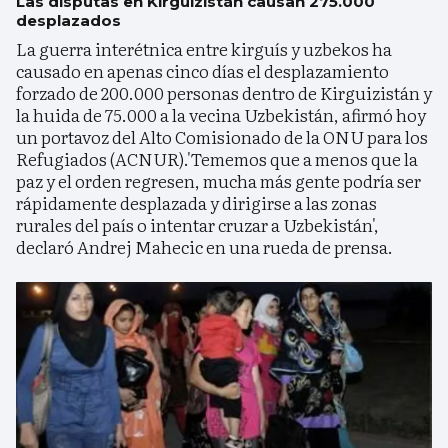
Las disputas en Kirguizistán causan 275.000
desplazados
La guerra interétnica entre kirguís y uzbekos ha
causado en apenas cinco días el desplazamiento
forzado de 200.000 personas dentro de Kirguizistán y
la huida de 75.000 a la vecina Uzbekistán, afirmó hoy
un portavoz del Alto Comisionado de la ONU para los
Refugiados (ACNUR).'Tememos que a menos que la
paz y el orden regresen, mucha más gente podría ser
rápidamente desplazada y dirigirse a las zonas
rurales del país o intentar cruzar a Uzbekistán',
declaró Andrej Mahecic en una rueda de prensa.