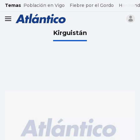
common.go-to-content
Temas
Población en Vigo
Fiebre por el Gordo
Hermand
header.menu.open
Kirguistán