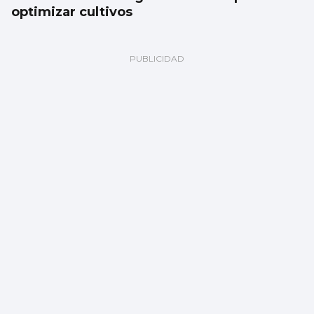
optimizar cultivos
Ramón Pastrana
Marruecos, no