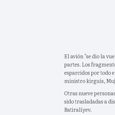
El avión "se dio la vue
partes. Los fragmento
esparcidos por todo el
ministro kirguís, M
Otras nueve personas
sido trasladadas a di
Batiralíyev.