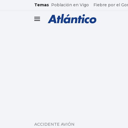
common.go-to-content
Temas
Población en Vigo
Fiebre por el Go
header.menu.open
ACCIDENTE AVIÓN