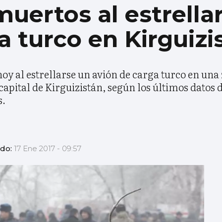
uertos al estrella
a turco en Kirguizi
y al estrellarse un avión de carga turco en una 
apital de Kirguizistán, según los últimos datos d
s.
ado:
17 Ene 2017 - 09:57