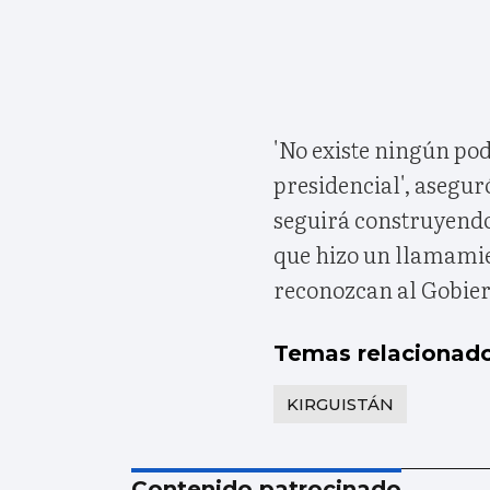
'No existe ningún po
presidencial', aseguró
seguirá construyendo
que hizo un llamamie
reconozcan al Gobie
Temas relacionad
KIRGUISTÁN
Contenido patrocinado