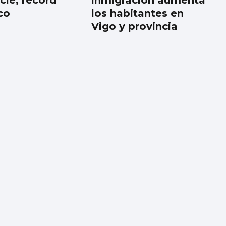
cie, récord
inmigración aumenta
co
los habitantes en
Vigo y provincia