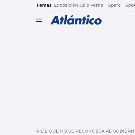
common.go-to-content
Temas
Exposición Julio Verne
Sparc
Spot
header.menu.open
PIDE QUE NO SE RECONOZCA AL GOBIERN