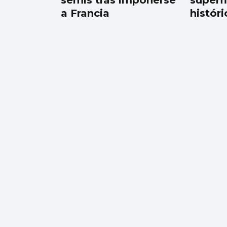
semis tras imponerse
superfi
a Francia
históri
La Peregrina abre las
atracciones con un
único hilo musical