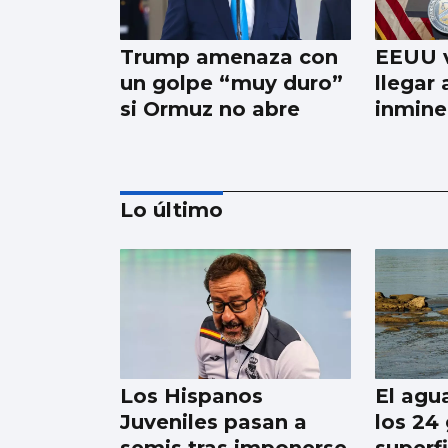
Trump amenaza con
EEUU v
un golpe “muy duro”
llegar
si Ormuz no abre
inmine
Lo último
Trump tacha de
hipócrita a Irán por
negar negociaciones
Los Hispanos
El agua
Juveniles pasan a
los 24