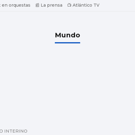
 en orquestas
📰 La prensa
📺 Atlántico TV
Mundo
O INTERINO