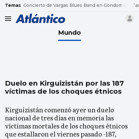
common.go-to-content
Temas
Concierto de Vargas Blues Band en Gondomar
Ta
header.menu.open
Mundo
Duelo en Kirguizistán por las 187
víctimas de los choques étnicos
Kirguizistán comenzó ayer un duelo
nacional de tres días en memoria las
víctimas mortales de los choques étnicos
que estallaron el viernes pasado -187,