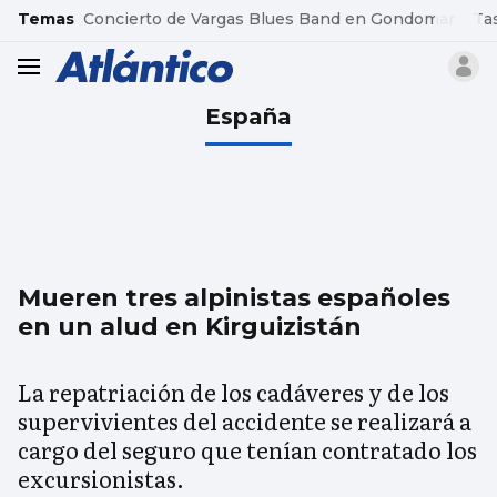
common.go-to-content
Temas
Concierto de Vargas Blues Band en Gondomar
Ta
header.menu.open
España
Mueren tres alpinistas españoles
en un alud en Kirguizistán
La repatriación de los cadáveres y de los
supervivientes del accidente se realizará a
cargo del seguro que tenían contratado los
excursionistas.