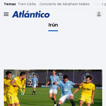
common.go-to-content
Temas
Tren Celta
Concierto de Abraham Mateo
Pacto 
header.menu.open
Irún