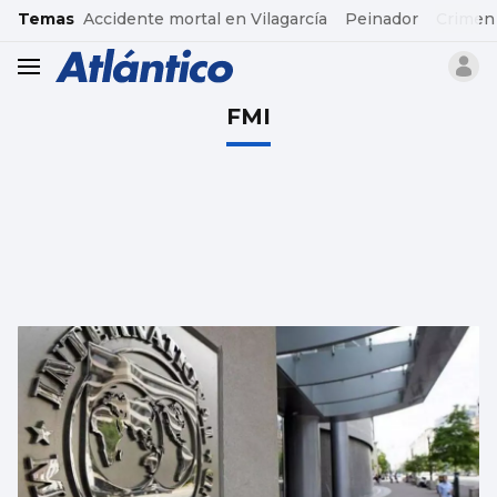
common.go-to-content
Temas
Accidente mortal en Vilagarcía
Peinador
Crimen
header.menu.open
FMI