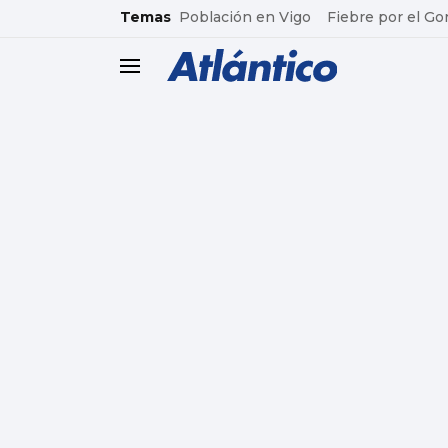
common.go-to-content
Temas
Población en Vigo
Fiebre por el Go
header.menu.open