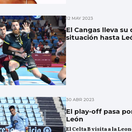
12 MAY 2023
El Cangas lleva su 
situación hasta Le
30 ABR 2023
El play-off pasa po
León
El Celta B visita a la Leo