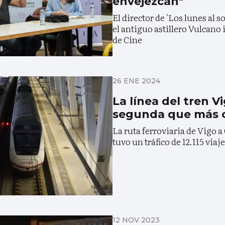
envejezcan"
El director de 'Los lunes al so
el antiguo astillero Vulcano
de Cine
26 ENE 2024
La línea del tren V
segunda que más 
La ruta ferroviaria de Vigo 
tuvo un tráfico de 12.115 via
12 NOV 2023