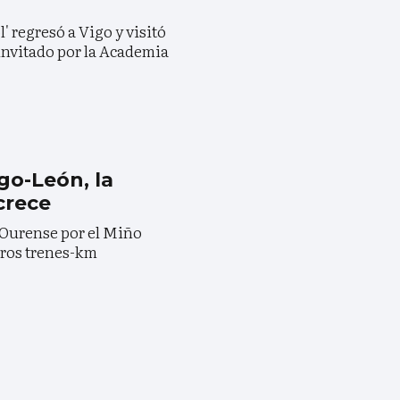
l' regresó a Vigo y visitó
 invitado por la Academia
igo-León, la
crece
a Ourense por el Miño
jeros trenes-km