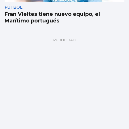
FÚTBOL
Fran Vieites tiene nuevo equipo, el
Marítimo portugués
TRAINERAS
Chapela vence a Ares proa con proa en
Ondarroa