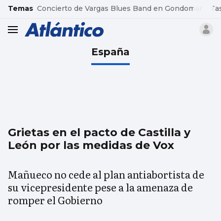
common.go-to-content
Temas
Concierto de Vargas Blues Band en Gondomar
Ta
header.menu.open
España
Grietas en el pacto de Castilla y
León por las medidas de Vox
Mañueco no cede al plan antiabortista de
su vicepresidente pese a la amenaza de
romper el Gobierno